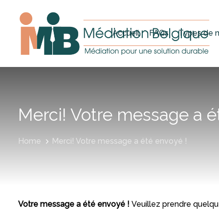
Skip
Skip
links
to
primary
Accueil
FAQs
Types de 
navigation
Skip
to
content
Merci! Votre message a é
Home
Merci! Votre message a été envoyé !
Votre message a été envoyé !
Veuillez prendre quelque