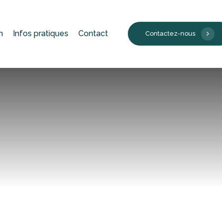
n
Infos pratiques
Contact
C
o
n
t
a
c
t
e
z
-
n
o
u
s