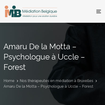
Skip
Skip
links
to
primary
To
navigation
na
Skip
to
content
Amaru De la Motta –
Psychologue à Uccle –
Forest
Home
Nos thérapeutes en médiation à Bruxelles
Amaru De la Motta – Psychologue à Uccle – Forest